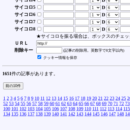
D
サイコロ5
D
サイコロ6
D
サイコロ7
D
サイコロ8
D
★サイコロを振る場合は、ボックスのチェッ
ＵＲＬ
削除キー
(記事の削除用。英数字で8文字以内)
クッキー情報を保存
1651
件の記事があります。
1
2
3
4
5
6
7
8
9
10
11
12
13
14
15
16
17
18
19
20
21
22
23
24
25
2
52
53
54
55
56
57
58
59
60
61
62
63
64
65
66
67
68
69
70
71
72
73
100
101
102
103
104
105
106
107
108
109
110
111
112
113
114
115
134
135
136
137
138
139
140
141
142
143
144
145
146
147
148
14