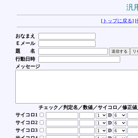
汎用
[
トップに戻る
] [
おなまえ
Ｅメール
題 名
行動日時
メッセージ
チェック／判定名／数値／サイコロ／修正値
サイコロ1
D
サイコロ2
D
サイコロ3
D
サイコロ4