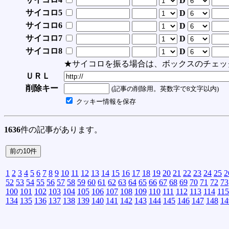
D
サイコロ5
D
サイコロ6
D
サイコロ7
D
サイコロ8
D
★サイコロを振る場合は、ボックスのチェッ
ＵＲＬ
削除キー
(記事の削除用。英数字で8文字以内)
クッキー情報を保存
1636
件の記事があります。
1
2
3
4
5
6
7
8
9
10
11
12
13
14
15
16
17
18
19
20
21
22
23
24
25
2
52
53
54
55
56
57
58
59
60
61
62
63
64
65
66
67
68
69
70
71
72
73
100
101
102
103
104
105
106
107
108
109
110
111
112
113
114
115
134
135
136
137
138
139
140
141
142
143
144
145
146
147
148
14