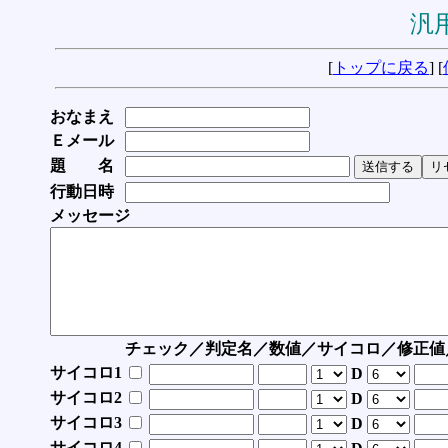
汎用
[
トップに戻る
] [
おなまえ
Ｅメール
題 名
行動日時
メッセージ
チェック／判定名／数値／サイコロ／修正値
サイコロ1
D
サイコロ2
D
サイコロ3
D
サイコロ4