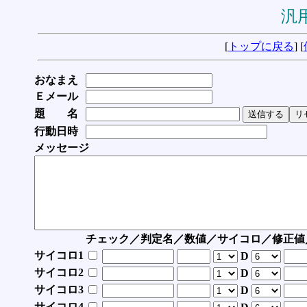
汎用
[
トップに戻る
] [
おなまえ
Ｅメール
題 名
行動日時
メッセージ
チェック／判定名／数値／サイコロ／修正値
サイコロ1
D
サイコロ2
D
サイコロ3
D
サイコロ4