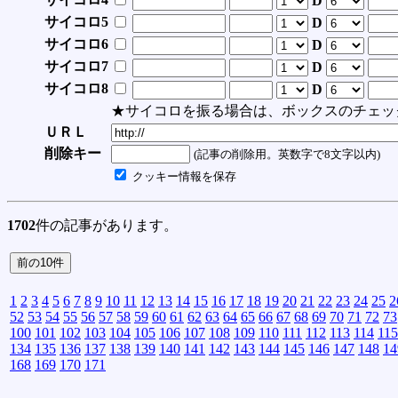
D
サイコロ5
D
サイコロ6
D
サイコロ7
D
サイコロ8
D
★サイコロを振る場合は、ボックスのチェッ
ＵＲＬ
削除キー
(記事の削除用。英数字で8文字以内)
クッキー情報を保存
1702
件の記事があります。
1
2
3
4
5
6
7
8
9
10
11
12
13
14
15
16
17
18
19
20
21
22
23
24
25
2
52
53
54
55
56
57
58
59
60
61
62
63
64
65
66
67
68
69
70
71
72
73
100
101
102
103
104
105
106
107
108
109
110
111
112
113
114
115
134
135
136
137
138
139
140
141
142
143
144
145
146
147
148
14
168
169
170
171