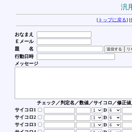
汎用
[
トップに戻る
] [
おなまえ
Ｅメール
題 名
行動日時
メッセージ
チェック／判定名／数値／サイコロ／修正値
サイコロ1
D
サイコロ2
D
サイコロ3
D
サイコロ4