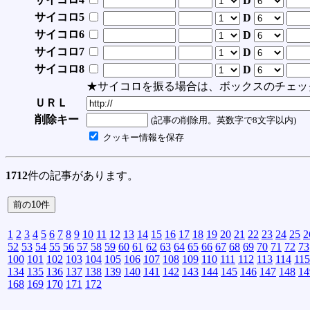
D
サイコロ5
D
サイコロ6
D
サイコロ7
D
サイコロ8
D
★サイコロを振る場合は、ボックスのチェッ
ＵＲＬ
削除キー
(記事の削除用。英数字で8文字以内)
クッキー情報を保存
1712
件の記事があります。
1
2
3
4
5
6
7
8
9
10
11
12
13
14
15
16
17
18
19
20
21
22
23
24
25
2
52
53
54
55
56
57
58
59
60
61
62
63
64
65
66
67
68
69
70
71
72
73
100
101
102
103
104
105
106
107
108
109
110
111
112
113
114
115
134
135
136
137
138
139
140
141
142
143
144
145
146
147
148
14
168
169
170
171
172