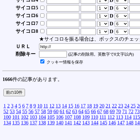
D
サイコロ5
D
サイコロ6
D
サイコロ7
D
サイコロ8
D
★サイコロを振る場合は、ボックスのチェッ
ＵＲＬ
削除キー
(記事の削除用。英数字で8文字以内)
クッキー情報を保存
1666
件の記事があります。
1
2
3
4
5
6
7
8
9
10
11
12
13
14
15
16
17
18
19
20
21
22
23
24
25
2
52
53
54
55
56
57
58
59
60
61
62
63
64
65
66
67
68
69
70
71
72
73
100
101
102
103
104
105
106
107
108
109
110
111
112
113
114
115
134
135
136
137
138
139
140
141
142
143
144
145
146
147
148
14