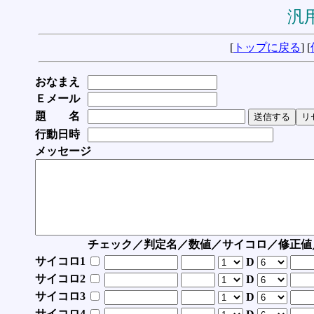
汎用
[
トップに戻る
] [
おなまえ
Ｅメール
題 名
行動日時
メッセージ
チェック／判定名／数値／サイコロ／修正値
サイコロ1
D
サイコロ2
D
サイコロ3
D
サイコロ4