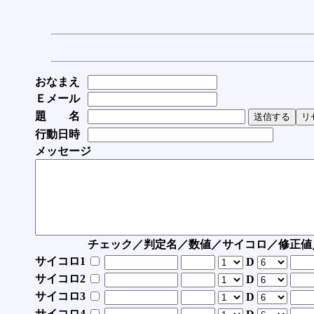
おなまえ
Ｅメール
題 名
行動日時
メッセージ
チェック／判定名／数値／サイコロ／修正値
サイコロ1
D
サイコロ2
D
サイコロ3
D
サイコロ4