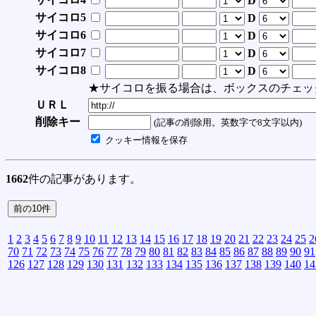
D
サイコロ5
D
サイコロ6
D
サイコロ7
D
サイコロ8
D
★サイコロを振る場合は、ボックスのチェッ
ＵＲＬ
削除キー
(記事の削除用。英数字で8文字以内)
クッキー情報を保存
1662
件の記事があります。
1
2
3
4
5
6
7
8
9
10
11
12
13
14
15
16
17
18
19
20
21
22
23
24
25
2
70
71
72
73
74
75
76
77
78
79
80
81
82
83
84
85
86
87
88
89
90
91
126
127
128
129
130
131
132
133
134
135
136
137
138
139
140
14