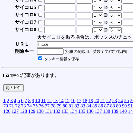
D
サイコロ5
D
サイコロ6
D
サイコロ7
D
サイコロ8
D
★サイコロを振る場合は、ボックスのチェッ
ＵＲＬ
削除キー
(記事の削除用。英数字で8文字以内)
クッキー情報を保存
1524
件の記事があります。
1
2
3
4
5
6
7
8
9
10
11
12
13
14
15
16
17
18
19
20
21
22
23
24
25
2
70
71
72
73
74
75
76
77
78
79
80
81
82
83
84
85
86
87
88
89
90
91
126
127
128
129
130
131
132
133
134
135
136
137
138
139
140
14