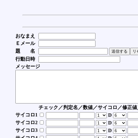
おなまえ
Ｅメール
題 名
行動日時
メッセージ
チェック／判定名／数値／サイコロ／修正値
サイコロ1
D
サイコロ2
D
サイコロ3
D
サイコロ4