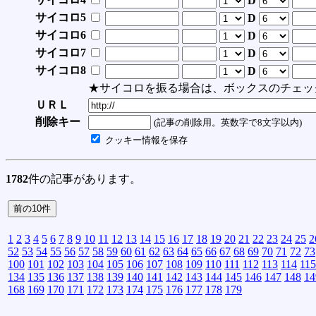
D
サイコロ5
D
サイコロ6
D
サイコロ7
D
サイコロ8
D
★サイコロを振る場合は、ボックスのチェッ
ＵＲＬ
削除キー
(記事の削除用。英数字で8文字以内)
クッキー情報を保存
1782
件の記事があります。
1
2
3
4
5
6
7
8
9
10
11
12
13
14
15
16
17
18
19
20
21
22
23
24
25
2
52
53
54
55
56
57
58
59
60
61
62
63
64
65
66
67
68
69
70
71
72
73
100
101
102
103
104
105
106
107
108
109
110
111
112
113
114
115
134
135
136
137
138
139
140
141
142
143
144
145
146
147
148
14
168
169
170
171
172
173
174
175
176
177
178
179