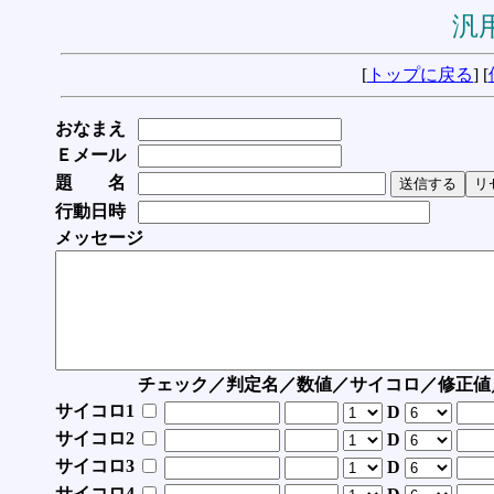
汎用
[
トップに戻る
] [
おなまえ
Ｅメール
題 名
行動日時
メッセージ
チェック／判定名／数値／サイコロ／修正値
サイコロ1
D
サイコロ2
D
サイコロ3
D
サイコロ4