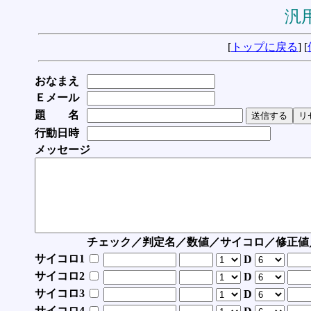
汎用
[
トップに戻る
] [
おなまえ
Ｅメール
題 名
行動日時
メッセージ
チェック／判定名／数値／サイコロ／修正値
サイコロ1
D
サイコロ2
D
サイコロ3
D
サイコロ4