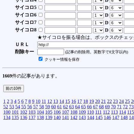
D
サイコロ5
D
サイコロ6
D
サイコロ7
D
サイコロ8
D
★サイコロを振る場合は、ボックスのチェッ
ＵＲＬ
削除キー
(記事の削除用。英数字で8文字以内)
クッキー情報を保存
1669
件の記事があります。
1
2
3
4
5
6
7
8
9
10
11
12
13
14
15
16
17
18
19
20
21
22
23
24
25
2
52
53
54
55
56
57
58
59
60
61
62
63
64
65
66
67
68
69
70
71
72
73
100
101
102
103
104
105
106
107
108
109
110
111
112
113
114
115
134
135
136
137
138
139
140
141
142
143
144
145
146
147
148
14