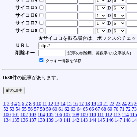
D
サイコロ5
D
サイコロ6
D
サイコロ7
D
サイコロ8
D
★サイコロを振る場合は、ボックスのチェッ
ＵＲＬ
削除キー
(記事の削除用。英数字で8文字以内)
クッキー情報を保存
1638
件の記事があります。
1
2
3
4
5
6
7
8
9
10
11
12
13
14
15
16
17
18
19
20
21
22
23
24
25
2
52
53
54
55
56
57
58
59
60
61
62
63
64
65
66
67
68
69
70
71
72
73
100
101
102
103
104
105
106
107
108
109
110
111
112
113
114
115
134
135
136
137
138
139
140
141
142
143
144
145
146
147
148
14