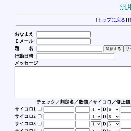
汎用
[
トップに戻る
] [
おなまえ
Ｅメール
題 名
行動日時
メッセージ
チェック／判定名／数値／サイコロ／修正値
サイコロ1
D
サイコロ2
D
サイコロ3
D
サイコロ4