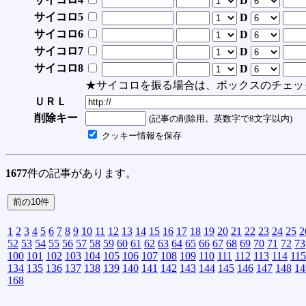
D
サイコロ5
D
サイコロ6
D
サイコロ7
D
サイコロ8
D
★サイコロを振る場合は、ボックスのチェッ
ＵＲＬ
削除キー
(記事の削除用。英数字で8文字以内)
クッキー情報を保存
1677
件の記事があります。
1
2
3
4
5
6
7
8
9
10
11
12
13
14
15
16
17
18
19
20
21
22
23
24
25
2
52
53
54
55
56
57
58
59
60
61
62
63
64
65
66
67
68
69
70
71
72
73
100
101
102
103
104
105
106
107
108
109
110
111
112
113
114
115
134
135
136
137
138
139
140
141
142
143
144
145
146
147
148
14
168