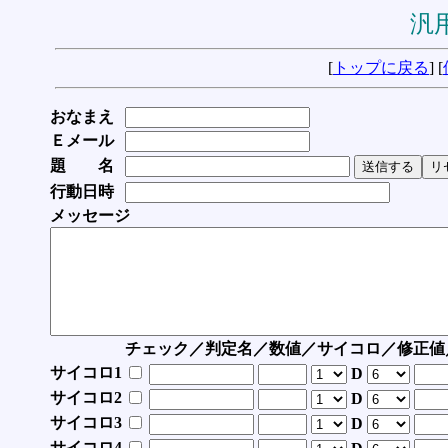
汎用
[
トップに戻る
] [
おなまえ
Ｅメール
題 名
行動日時
メッセージ
チェック／判定名／数値／サイコロ／修正値
サイコロ1
D
サイコロ2
D
サイコロ3
D
サイコロ4