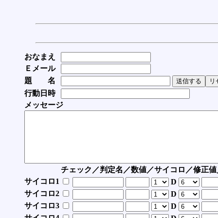
おなまえ
Ｅメール
題 名
行動日時
メッセージ
チェック／判定名／数値／サイコロ／修正値
サイコロ1
D
サイコロ2
D
サイコロ3
D
サイコロ4