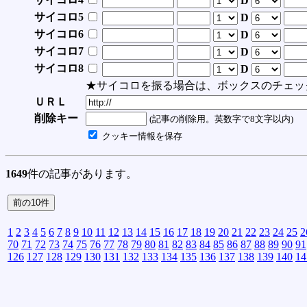
D
サイコロ5
D
サイコロ6
D
サイコロ7
D
サイコロ8
D
★サイコロを振る場合は、ボックスのチェッ
ＵＲＬ
削除キー
(記事の削除用。英数字で8文字以内)
クッキー情報を保存
1649
件の記事があります。
1
2
3
4
5
6
7
8
9
10
11
12
13
14
15
16
17
18
19
20
21
22
23
24
25
2
70
71
72
73
74
75
76
77
78
79
80
81
82
83
84
85
86
87
88
89
90
91
126
127
128
129
130
131
132
133
134
135
136
137
138
139
140
14