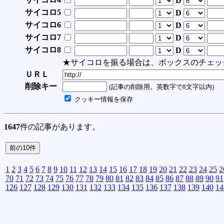
D
サイコロ5
D
サイコロ6
D
サイコロ7
D
サイコロ8
D
★サイコロを振る場合は、ボックスのチェッ
ＵＲＬ
削除キー
(記事の削除用。英数字で8文字以内)
クッキー情報を保存
1647
件の記事があります。
1
2
3
4
5
6
7
8
9
10
11
12
13
14
15
16
17
18
19
20
21
22
23
24
25
2
70
71
72
73
74
75
76
77
78
79
80
81
82
83
84
85
86
87
88
89
90
91
126
127
128
129
130
131
132
133
134
135
136
137
138
139
140
14