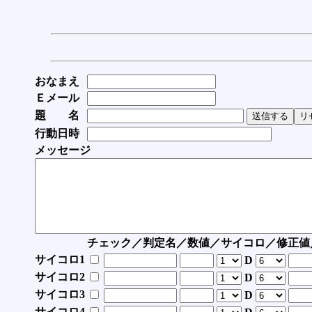
おなまえ
Ｅメール
題 名
行動日時
メッセージ
チェック／判定名／数値／サイコロ／修正値
サイコロ1
D
サイコロ2
D
サイコロ3
D
サイコロ4