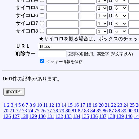
D
サイコロ5
D
サイコロ6
D
サイコロ7
D
サイコロ8
D
★サイコロを振る場合は、ボックスのチェッ
ＵＲＬ
削除キー
(記事の削除用。英数字で8文字以内)
クッキー情報を保存
1691
件の記事があります。
1
2
3
4
5
6
7
8
9
10
11
12
13
14
15
16
17
18
19
20
21
22
23
24
25
2
70
71
72
73
74
75
76
77
78
79
80
81
82
83
84
85
86
87
88
89
90
91
126
127
128
129
130
131
132
133
134
135
136
137
138
139
140
14