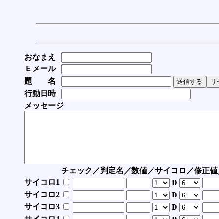
おなまえ
Ｅメール
題 名
行動日時
メッセージ
チェック／判定名／数値／サイコロ／修正値
サイコロ1
D
サイコロ2
D
サイコロ3
D
サイコロ4