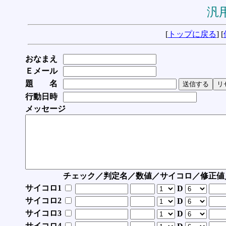
汎用
[
トップに戻る
] [
おなまえ
Ｅメール
題 名
行動日時
メッセージ
チェック／判定名／数値／サイコロ／修正値
サイコロ1
D
サイコロ2
D
サイコロ3
D
サイコロ4