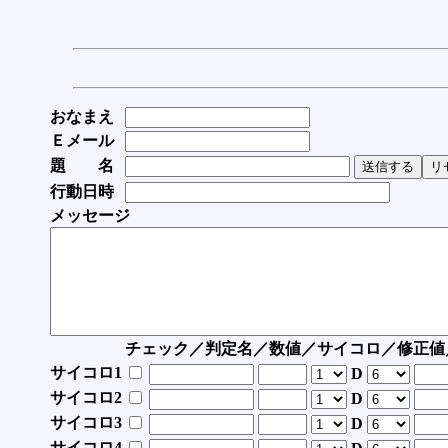
おなまえ
Ｅメール
題 名
行動日時
メッセージ
チェック／判定名／数値／サイコロ／修正値
サイコロ1
D
サイコロ2
D
サイコロ3
D
サイコロ4