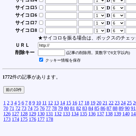
D
サイコロ5
D
サイコロ6
D
サイコロ7
D
サイコロ8
D
★サイコロを振る場合は、ボックスのチェッ
ＵＲＬ
削除キー
(記事の削除用。英数字で8文字以内)
クッキー情報を保存
1772
件の記事があります。
1
2
3
4
5
6
7
8
9
10
11
12
13
14
15
16
17
18
19
20
21
22
23
24
25
2
70
71
72
73
74
75
76
77
78
79
80
81
82
83
84
85
86
87
88
89
90
91
126
127
128
129
130
131
132
133
134
135
136
137
138
139
140
14
173
174
175
176
177
178