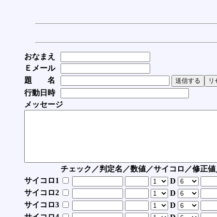
おなまえ
Ｅメール
題 名
行動日時
メッセージ
チェック／判定名／数値／サイコロ／修正値
サイコロ1
D
サイコロ2
D
サイコロ3
D
サイコロ4