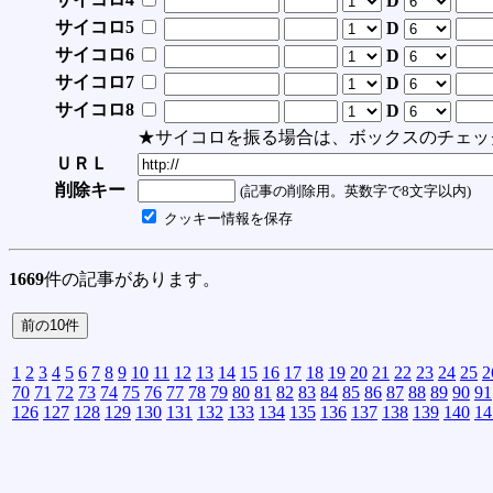
D
サイコロ5
D
サイコロ6
D
サイコロ7
D
サイコロ8
D
★サイコロを振る場合は、ボックスのチェッ
ＵＲＬ
削除キー
(記事の削除用。英数字で8文字以内)
クッキー情報を保存
1669
件の記事があります。
1
2
3
4
5
6
7
8
9
10
11
12
13
14
15
16
17
18
19
20
21
22
23
24
25
2
70
71
72
73
74
75
76
77
78
79
80
81
82
83
84
85
86
87
88
89
90
91
126
127
128
129
130
131
132
133
134
135
136
137
138
139
140
14