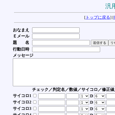
汎用
[
トップに戻る
] [
おなまえ
Ｅメール
題 名
行動日時
メッセージ
チェック／判定名／数値／サイコロ／修正値
サイコロ1
D
サイコロ2
D
サイコロ3
D
サイコロ4