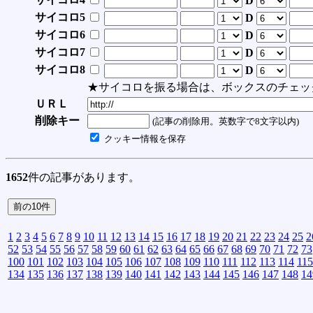
D
サイコロ5
D
サイコロ6
D
サイコロ7
D
サイコロ8
D
★サイコロを振る場合は、ボックスのチェッ
ＵＲＬ
削除キー
(記事の削除用。英数字で8文字以内)
クッキー情報を保存
1652
件の記事があります。
1
2
3
4
5
6
7
8
9
10
11
12
13
14
15
16
17
18
19
20
21
22
23
24
25
2
52
53
54
55
56
57
58
59
60
61
62
63
64
65
66
67
68
69
70
71
72
73
100
101
102
103
104
105
106
107
108
109
110
111
112
113
114
115
134
135
136
137
138
139
140
141
142
143
144
145
146
147
148
14