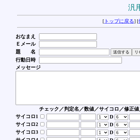
汎用
[
トップに戻る
] [
おなまえ
Ｅメール
題 名
行動日時
メッセージ
チェック／判定名／数値／サイコロ／修正値
サイコロ1
D
サイコロ2
D
サイコロ3
D
サイコロ4