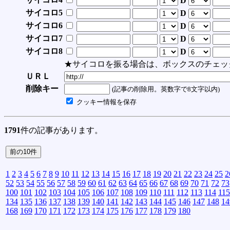
D
サイコロ5
D
サイコロ6
D
サイコロ7
D
サイコロ8
D
★サイコロを振る場合は、ボックスのチェッ
ＵＲＬ
削除キー
(記事の削除用。英数字で8文字以内)
クッキー情報を保存
1791
件の記事があります。
1
2
3
4
5
6
7
8
9
10
11
12
13
14
15
16
17
18
19
20
21
22
23
24
25
2
52
53
54
55
56
57
58
59
60
61
62
63
64
65
66
67
68
69
70
71
72
73
100
101
102
103
104
105
106
107
108
109
110
111
112
113
114
115
134
135
136
137
138
139
140
141
142
143
144
145
146
147
148
14
168
169
170
171
172
173
174
175
176
177
178
179
180