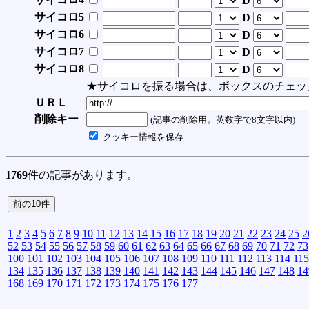
D
サイコロ5
D
サイコロ6
D
サイコロ7
D
サイコロ8
D
★サイコロを振る場合は、ボックスのチェッ
ＵＲＬ
削除キー
(記事の削除用。英数字で8文字以内)
クッキー情報を保存
1769
件の記事があります。
1
2
3
4
5
6
7
8
9
10
11
12
13
14
15
16
17
18
19
20
21
22
23
24
25
2
52
53
54
55
56
57
58
59
60
61
62
63
64
65
66
67
68
69
70
71
72
73
100
101
102
103
104
105
106
107
108
109
110
111
112
113
114
115
134
135
136
137
138
139
140
141
142
143
144
145
146
147
148
14
168
169
170
171
172
173
174
175
176
177