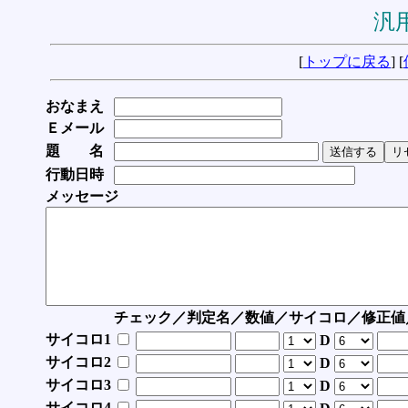
汎用
[
トップに戻る
] [
おなまえ
Ｅメール
題 名
行動日時
メッセージ
チェック／判定名／数値／サイコロ／修正値
サイコロ1
D
サイコロ2
D
サイコロ3
D
サイコロ4