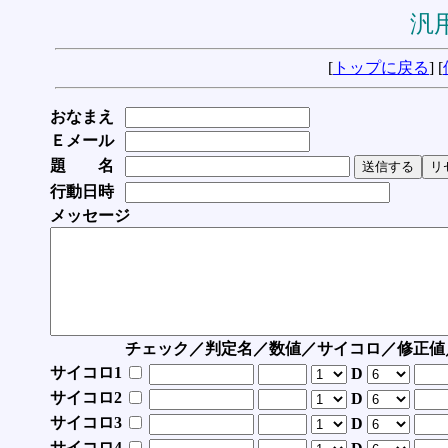
汎用
[
トップに戻る
] [
おなまえ
Ｅメール
題 名
行動日時
メッセージ
チェック／判定名／数値／サイコロ／修正値
サイコロ1
D
サイコロ2
D
サイコロ3
D
サイコロ4