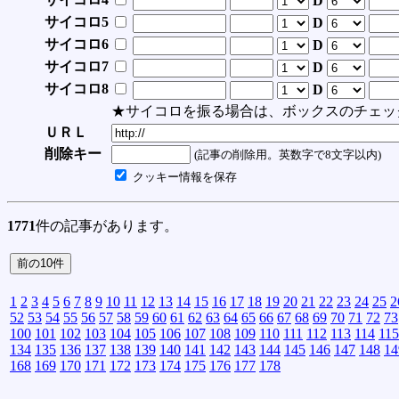
D
サイコロ5
D
サイコロ6
D
サイコロ7
D
サイコロ8
D
★サイコロを振る場合は、ボックスのチェッ
ＵＲＬ
削除キー
(記事の削除用。英数字で8文字以内)
クッキー情報を保存
1771
件の記事があります。
1
2
3
4
5
6
7
8
9
10
11
12
13
14
15
16
17
18
19
20
21
22
23
24
25
2
52
53
54
55
56
57
58
59
60
61
62
63
64
65
66
67
68
69
70
71
72
73
100
101
102
103
104
105
106
107
108
109
110
111
112
113
114
115
134
135
136
137
138
139
140
141
142
143
144
145
146
147
148
14
168
169
170
171
172
173
174
175
176
177
178