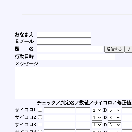
おなまえ
Ｅメール
題 名
行動日時
メッセージ
チェック／判定名／数値／サイコロ／修正値
サイコロ1
D
サイコロ2
D
サイコロ3
D
サイコロ4