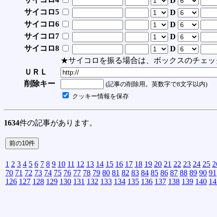
D
サイコロ5
D
サイコロ6
D
サイコロ7
D
サイコロ8
D
★サイコロを振る場合は、ボックスのチェッ
ＵＲＬ
削除キー
(記事の削除用。英数字で8文字以内)
クッキー情報を保存
1634
件の記事があります。
1
2
3
4
5
6
7
8
9
10
11
12
13
14
15
16
17
18
19
20
21
22
23
24
25
2
70
71
72
73
74
75
76
77
78
79
80
81
82
83
84
85
86
87
88
89
90
91
126
127
128
129
130
131
132
133
134
135
136
137
138
139
140
14