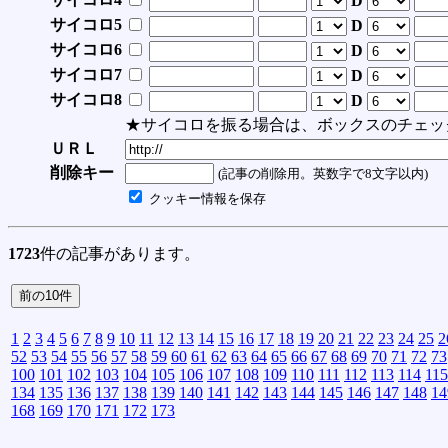
D
サイコロ5
D
サイコロ6
D
サイコロ7
D
サイコロ8
D
★サイコロを振る場合は、ボックスのチェッ
ＵＲＬ
削除キー
(記事の削除用。英数字で8文字以内)
クッキー情報を保存
1723
件の記事があります。
1
2
3
4
5
6
7
8
9
10
11
12
13
14
15
16
17
18
19
20
21
22
23
24
25
2
52
53
54
55
56
57
58
59
60
61
62
63
64
65
66
67
68
69
70
71
72
73
100
101
102
103
104
105
106
107
108
109
110
111
112
113
114
115
134
135
136
137
138
139
140
141
142
143
144
145
146
147
148
14
168
169
170
171
172
173