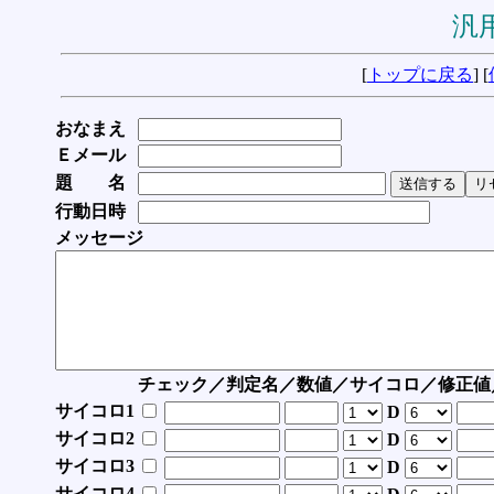
汎用
[
トップに戻る
] [
おなまえ
Ｅメール
題 名
行動日時
メッセージ
チェック／判定名／数値／サイコロ／修正値
サイコロ1
D
サイコロ2
D
サイコロ3
D
サイコロ4