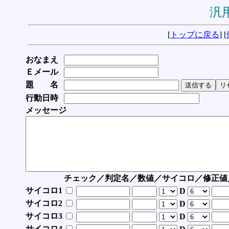
汎用
[
トップに戻る
] [
おなまえ
Ｅメール
題 名
行動日時
メッセージ
チェック／判定名／数値／サイコロ／修正値
サイコロ1
D
サイコロ2
D
サイコロ3
D
サイコロ4