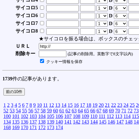
D
サイコロ5
D
サイコロ6
D
サイコロ7
D
サイコロ8
D
★サイコロを振る場合は、ボックスのチェッ
ＵＲＬ
削除キー
(記事の削除用。英数字で8文字以内)
クッキー情報を保存
1739
件の記事があります。
1
2
3
4
5
6
7
8
9
10
11
12
13
14
15
16
17
18
19
20
21
22
23
24
25
2
52
53
54
55
56
57
58
59
60
61
62
63
64
65
66
67
68
69
70
71
72
73
100
101
102
103
104
105
106
107
108
109
110
111
112
113
114
115
134
135
136
137
138
139
140
141
142
143
144
145
146
147
148
14
168
169
170
171
172
173
174