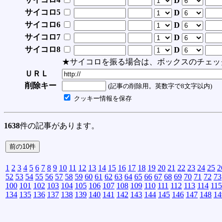
D
サイコロ5
D
サイコロ6
D
サイコロ7
D
サイコロ8
D
★サイコロを振る場合は、ボックスのチェッ
ＵＲＬ
削除キー
(記事の削除用。英数字で8文字以内)
クッキー情報を保存
1638
件の記事があります。
1
2
3
4
5
6
7
8
9
10
11
12
13
14
15
16
17
18
19
20
21
22
23
24
25
2
52
53
54
55
56
57
58
59
60
61
62
63
64
65
66
67
68
69
70
71
72
73
100
101
102
103
104
105
106
107
108
109
110
111
112
113
114
115
134
135
136
137
138
139
140
141
142
143
144
145
146
147
148
14