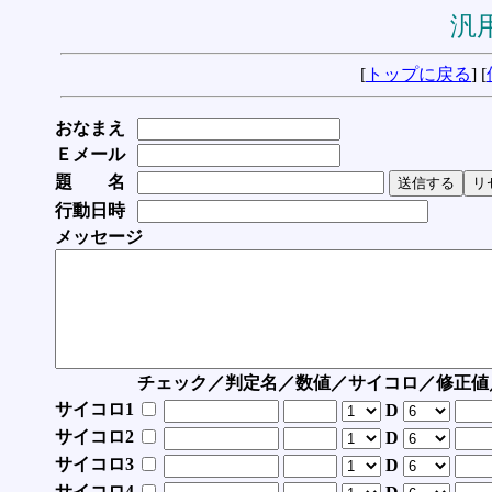
汎用
[
トップに戻る
] [
おなまえ
Ｅメール
題 名
行動日時
メッセージ
チェック／判定名／数値／サイコロ／修正値
サイコロ1
D
サイコロ2
D
サイコロ3
D
サイコロ4