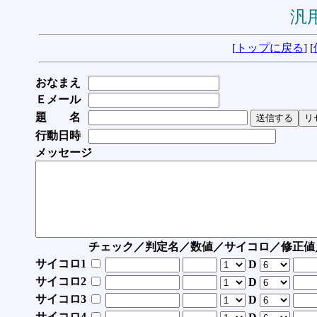
汎用
[
トップに戻る
] [
おなまえ
Ｅメール
題 名
行動日時
メッセージ
チェック／判定名／数値／サイコロ／修正値
サイコロ1
D
サイコロ2
D
サイコロ3
D
サイコロ4