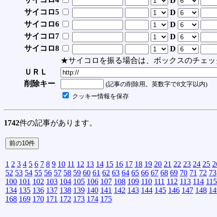
D
サイコロ5
D
サイコロ6
D
サイコロ7
D
サイコロ8
D
★サイコロを振る場合は、ボックスのチェッ
ＵＲＬ
削除キー
(記事の削除用。英数字で8文字以内)
クッキー情報を保存
1742
件の記事があります。
1
2
3
4
5
6
7
8
9
10
11
12
13
14
15
16
17
18
19
20
21
22
23
24
25
2
52
53
54
55
56
57
58
59
60
61
62
63
64
65
66
67
68
69
70
71
72
73
100
101
102
103
104
105
106
107
108
109
110
111
112
113
114
115
134
135
136
137
138
139
140
141
142
143
144
145
146
147
148
14
168
169
170
171
172
173
174
175