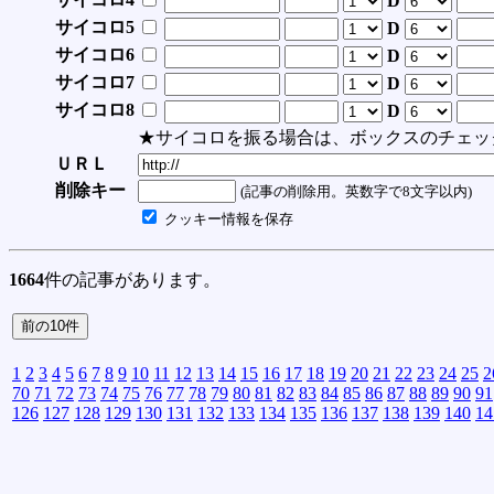
D
サイコロ5
D
サイコロ6
D
サイコロ7
D
サイコロ8
D
★サイコロを振る場合は、ボックスのチェッ
ＵＲＬ
削除キー
(記事の削除用。英数字で8文字以内)
クッキー情報を保存
1664
件の記事があります。
1
2
3
4
5
6
7
8
9
10
11
12
13
14
15
16
17
18
19
20
21
22
23
24
25
2
70
71
72
73
74
75
76
77
78
79
80
81
82
83
84
85
86
87
88
89
90
91
126
127
128
129
130
131
132
133
134
135
136
137
138
139
140
14