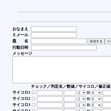
おなまえ
Ｅメール
題 名
行動日時
メッセージ
チェック／判定名／数値／サイコロ／修正値
サイコロ1
D
サイコロ2
D
サイコロ3
D
サイコロ4