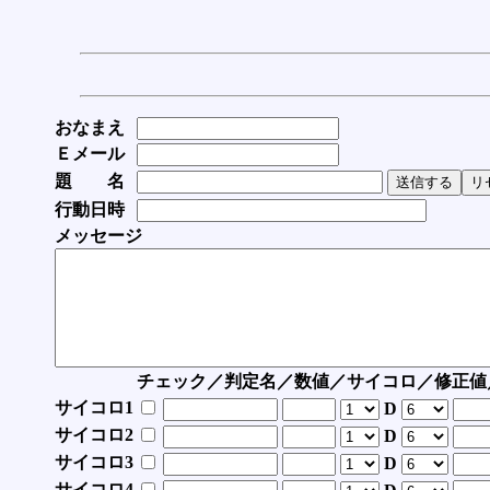
おなまえ
Ｅメール
題 名
行動日時
メッセージ
チェック／判定名／数値／サイコロ／修正値
サイコロ1
D
サイコロ2
D
サイコロ3
D
サイコロ4