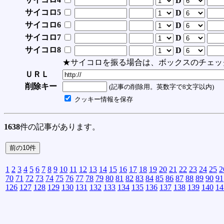
D
サイコロ5
D
サイコロ6
D
サイコロ7
D
サイコロ8
D
★サイコロを振る場合は、ボックスのチェッ
ＵＲＬ
削除キー
(記事の削除用。英数字で8文字以内)
クッキー情報を保存
1638
件の記事があります。
1
2
3
4
5
6
7
8
9
10
11
12
13
14
15
16
17
18
19
20
21
22
23
24
25
2
70
71
72
73
74
75
76
77
78
79
80
81
82
83
84
85
86
87
88
89
90
91
126
127
128
129
130
131
132
133
134
135
136
137
138
139
140
14