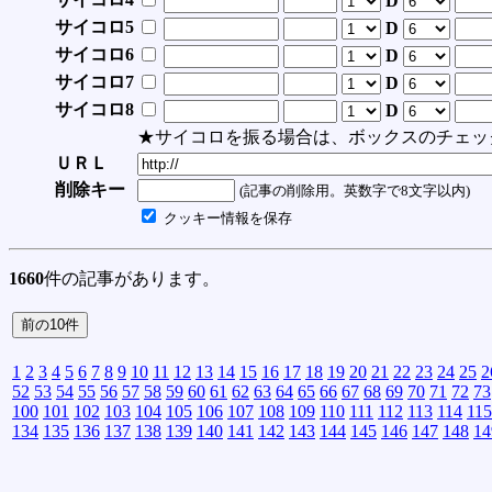
D
サイコロ5
D
サイコロ6
D
サイコロ7
D
サイコロ8
D
★サイコロを振る場合は、ボックスのチェッ
ＵＲＬ
削除キー
(記事の削除用。英数字で8文字以内)
クッキー情報を保存
1660
件の記事があります。
1
2
3
4
5
6
7
8
9
10
11
12
13
14
15
16
17
18
19
20
21
22
23
24
25
2
52
53
54
55
56
57
58
59
60
61
62
63
64
65
66
67
68
69
70
71
72
73
100
101
102
103
104
105
106
107
108
109
110
111
112
113
114
115
134
135
136
137
138
139
140
141
142
143
144
145
146
147
148
14