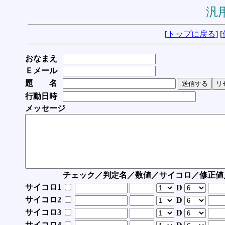
汎用
[
トップに戻る
] [
おなまえ
Ｅメール
題 名
行動日時
メッセージ
チェック／判定名／数値／サイコロ／修正値
サイコロ1
D
サイコロ2
D
サイコロ3
D
サイコロ4