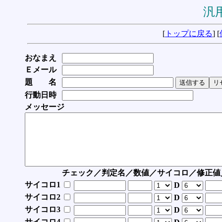
汎用
[
トップに戻る
] [
おなまえ
Ｅメール
題 名
行動日時
メッセージ
チェック／判定名／数値／サイコロ／修正値
サイコロ1
D
サイコロ2
D
サイコロ3
D
サイコロ4