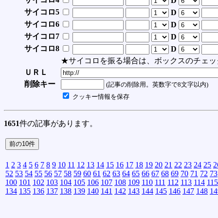
D
サイコロ5
D
サイコロ6
D
サイコロ7
D
サイコロ8
D
★サイコロを振る場合は、ボックスのチェッ
ＵＲＬ
削除キー
(記事の削除用。英数字で8文字以内)
クッキー情報を保存
1651
件の記事があります。
1
2
3
4
5
6
7
8
9
10
11
12
13
14
15
16
17
18
19
20
21
22
23
24
25
2
52
53
54
55
56
57
58
59
60
61
62
63
64
65
66
67
68
69
70
71
72
73
100
101
102
103
104
105
106
107
108
109
110
111
112
113
114
115
134
135
136
137
138
139
140
141
142
143
144
145
146
147
148
14