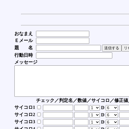
おなまえ
Ｅメール
題 名
行動日時
メッセージ
チェック／判定名／数値／サイコロ／修正値
サイコロ1
D
サイコロ2
D
サイコロ3
D
サイコロ4