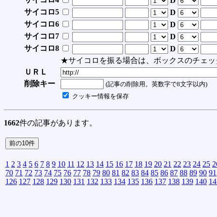
D
サイコロ5
D
サイコロ6
D
サイコロ7
D
サイコロ8
D
★サイコロを振る場合は、ボックスのチェッ
ＵＲＬ
削除キー
(記事の削除用。英数字で8文字以内)
クッキー情報を保存
1662
件の記事があります。
1
2
3
4
5
6
7
8
9
10
11
12
13
14
15
16
17
18
19
20
21
22
23
24
25
2
70
71
72
73
74
75
76
77
78
79
80
81
82
83
84
85
86
87
88
89
90
91
126
127
128
129
130
131
132
133
134
135
136
137
138
139
140
14