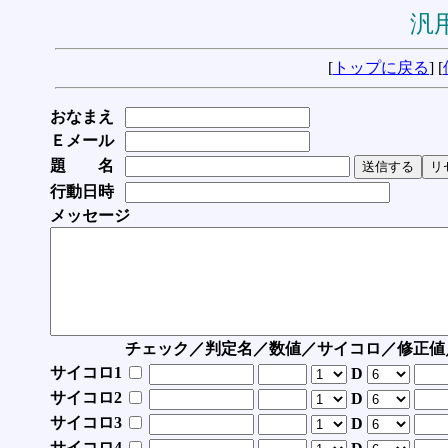
汎用
[
トップに戻る
] [
おなまえ
Ｅメール
題 名
行動日時
メッセージ
チェック／判定名／数値／サイコロ／修正値
サイコロ1
D
サイコロ2
D
サイコロ3
D
サイコロ4