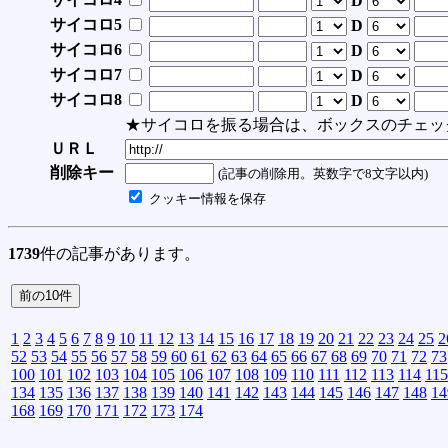
D
サイコロ5
D
サイコロ6
D
サイコロ7
D
サイコロ8
D
★サイコロを振る場合は、ボックスのチェッ
ＵＲＬ
削除キー
(記事の削除用。英数字で8文字以内)
クッキー情報を保存
1739
件の記事があります。
1
2
3
4
5
6
7
8
9
10
11
12
13
14
15
16
17
18
19
20
21
22
23
24
25
2
52
53
54
55
56
57
58
59
60
61
62
63
64
65
66
67
68
69
70
71
72
73
100
101
102
103
104
105
106
107
108
109
110
111
112
113
114
115
134
135
136
137
138
139
140
141
142
143
144
145
146
147
148
14
168
169
170
171
172
173
174