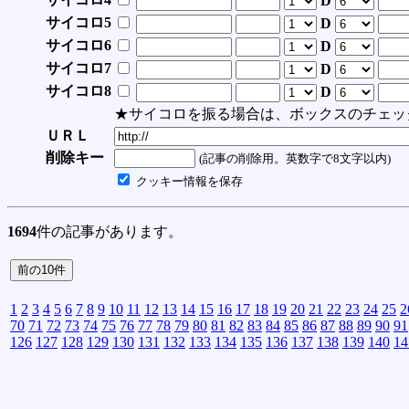
D
サイコロ5
D
サイコロ6
D
サイコロ7
D
サイコロ8
D
★サイコロを振る場合は、ボックスのチェッ
ＵＲＬ
削除キー
(記事の削除用。英数字で8文字以内)
クッキー情報を保存
1694
件の記事があります。
1
2
3
4
5
6
7
8
9
10
11
12
13
14
15
16
17
18
19
20
21
22
23
24
25
2
70
71
72
73
74
75
76
77
78
79
80
81
82
83
84
85
86
87
88
89
90
91
126
127
128
129
130
131
132
133
134
135
136
137
138
139
140
14