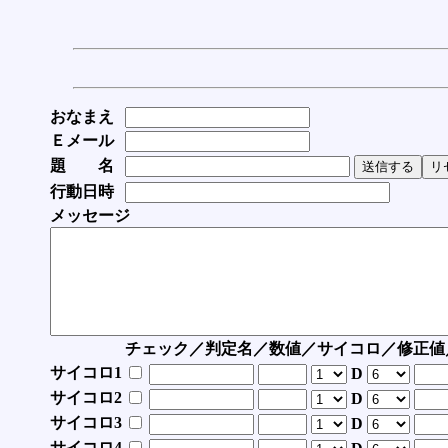
おなまえ
Ｅメール
題 名
行動日時
メッセージ
チェック／判定名／数値／サイコロ／修正値
サイコロ1
D
サイコロ2
D
サイコロ3
D
サイコロ4