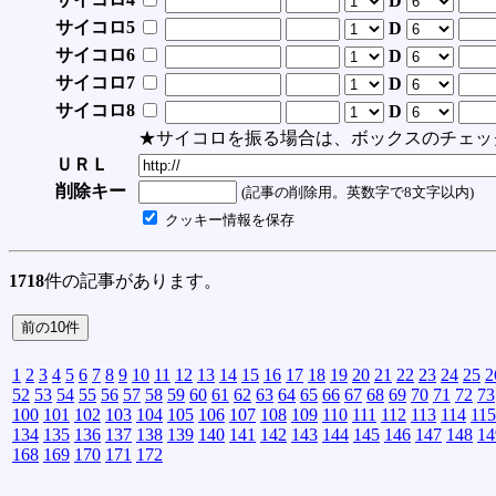
D
サイコロ5
D
サイコロ6
D
サイコロ7
D
サイコロ8
D
★サイコロを振る場合は、ボックスのチェッ
ＵＲＬ
削除キー
(記事の削除用。英数字で8文字以内)
クッキー情報を保存
1718
件の記事があります。
1
2
3
4
5
6
7
8
9
10
11
12
13
14
15
16
17
18
19
20
21
22
23
24
25
2
52
53
54
55
56
57
58
59
60
61
62
63
64
65
66
67
68
69
70
71
72
73
100
101
102
103
104
105
106
107
108
109
110
111
112
113
114
115
134
135
136
137
138
139
140
141
142
143
144
145
146
147
148
14
168
169
170
171
172