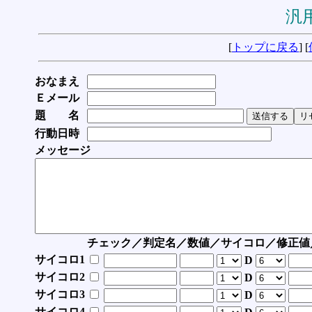
汎用
[
トップに戻る
] [
おなまえ
Ｅメール
題 名
行動日時
メッセージ
チェック／判定名／数値／サイコロ／修正値
サイコロ1
D
サイコロ2
D
サイコロ3
D
サイコロ4