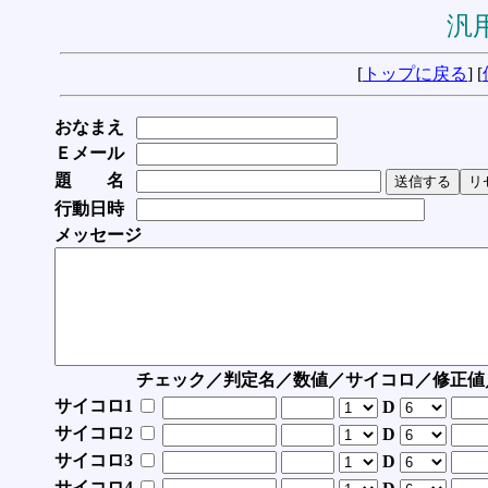
汎用
[
トップに戻る
] [
おなまえ
Ｅメール
題 名
行動日時
メッセージ
チェック／判定名／数値／サイコロ／修正値
サイコロ1
D
サイコロ2
D
サイコロ3
D
サイコロ4