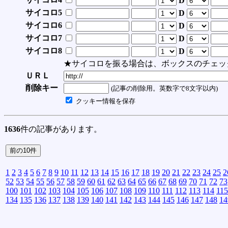
D
サイコロ5
D
サイコロ6
D
サイコロ7
D
サイコロ8
D
★サイコロを振る場合は、ボックスのチェッ
ＵＲＬ
削除キー
(記事の削除用。英数字で8文字以内)
クッキー情報を保存
1636
件の記事があります。
1
2
3
4
5
6
7
8
9
10
11
12
13
14
15
16
17
18
19
20
21
22
23
24
25
2
52
53
54
55
56
57
58
59
60
61
62
63
64
65
66
67
68
69
70
71
72
73
100
101
102
103
104
105
106
107
108
109
110
111
112
113
114
115
134
135
136
137
138
139
140
141
142
143
144
145
146
147
148
14