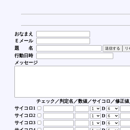
おなまえ
Ｅメール
題 名
行動日時
メッセージ
チェック／判定名／数値／サイコロ／修正値
サイコロ1
D
サイコロ2
D
サイコロ3
D
サイコロ4