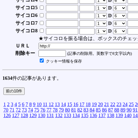
D
サイコロ5
D
サイコロ6
D
サイコロ7
D
サイコロ8
D
★サイコロを振る場合は、ボックスのチェッ
ＵＲＬ
削除キー
(記事の削除用。英数字で8文字以内)
クッキー情報を保存
1634
件の記事があります。
1
2
3
4
5
6
7
8
9
10
11
12
13
14
15
16
17
18
19
20
21
22
23
24
25
2
70
71
72
73
74
75
76
77
78
79
80
81
82
83
84
85
86
87
88
89
90
91
126
127
128
129
130
131
132
133
134
135
136
137
138
139
140
14