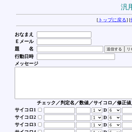
汎用
[
トップに戻る
] [
おなまえ
Ｅメール
題 名
行動日時
メッセージ
チェック／判定名／数値／サイコロ／修正値
サイコロ1
D
サイコロ2
D
サイコロ3
D
サイコロ4