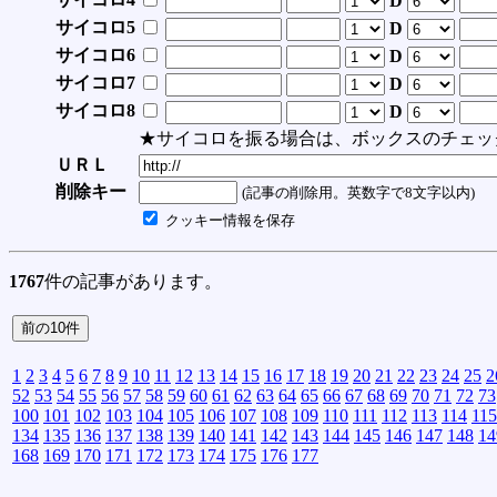
D
サイコロ5
D
サイコロ6
D
サイコロ7
D
サイコロ8
D
★サイコロを振る場合は、ボックスのチェッ
ＵＲＬ
削除キー
(記事の削除用。英数字で8文字以内)
クッキー情報を保存
1767
件の記事があります。
1
2
3
4
5
6
7
8
9
10
11
12
13
14
15
16
17
18
19
20
21
22
23
24
25
2
52
53
54
55
56
57
58
59
60
61
62
63
64
65
66
67
68
69
70
71
72
73
100
101
102
103
104
105
106
107
108
109
110
111
112
113
114
115
134
135
136
137
138
139
140
141
142
143
144
145
146
147
148
14
168
169
170
171
172
173
174
175
176
177