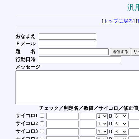
汎用
[
トップに戻る
] [
おなまえ
Ｅメール
題 名
行動日時
メッセージ
チェック／判定名／数値／サイコロ／修正値
サイコロ1
D
サイコロ2
D
サイコロ3
D
サイコロ4