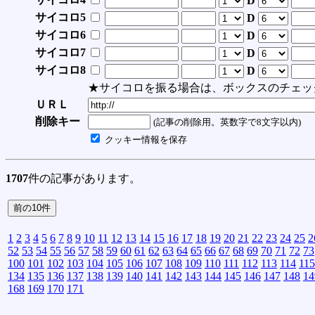
D
サイコロ5
D
サイコロ6
D
サイコロ7
D
サイコロ8
D
★サイコロを振る場合は、ボックスのチェッ
ＵＲＬ
削除キー
(記事の削除用。英数字で8文字以内)
クッキー情報を保存
1707
件の記事があります。
1
2
3
4
5
6
7
8
9
10
11
12
13
14
15
16
17
18
19
20
21
22
23
24
25
2
52
53
54
55
56
57
58
59
60
61
62
63
64
65
66
67
68
69
70
71
72
73
100
101
102
103
104
105
106
107
108
109
110
111
112
113
114
115
134
135
136
137
138
139
140
141
142
143
144
145
146
147
148
14
168
169
170
171