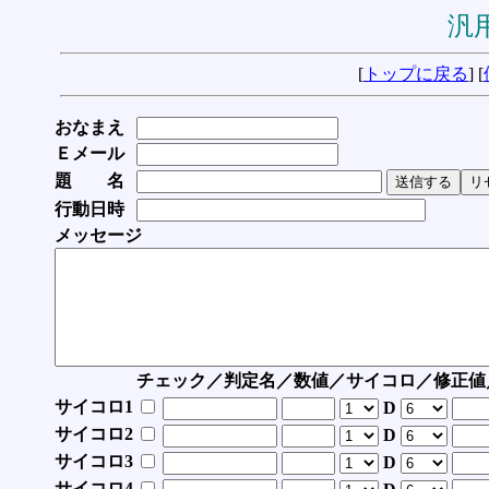
汎用
[
トップに戻る
] [
おなまえ
Ｅメール
題 名
行動日時
メッセージ
チェック／判定名／数値／サイコロ／修正値
サイコロ1
D
サイコロ2
D
サイコロ3
D
サイコロ4