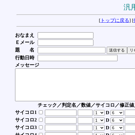
汎用
[
トップに戻る
] [
おなまえ
Ｅメール
題 名
行動日時
メッセージ
チェック／判定名／数値／サイコロ／修正値
サイコロ1
D
サイコロ2
D
サイコロ3
D
サイコロ4