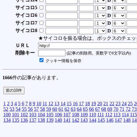
D
サイコロ5
D
サイコロ6
D
サイコロ7
D
サイコロ8
D
★サイコロを振る場合は、ボックスのチェッ
ＵＲＬ
削除キー
(記事の削除用。英数字で8文字以内)
クッキー情報を保存
1666
件の記事があります。
1
2
3
4
5
6
7
8
9
10
11
12
13
14
15
16
17
18
19
20
21
22
23
24
25
2
52
53
54
55
56
57
58
59
60
61
62
63
64
65
66
67
68
69
70
71
72
73
100
101
102
103
104
105
106
107
108
109
110
111
112
113
114
115
134
135
136
137
138
139
140
141
142
143
144
145
146
147
148
14