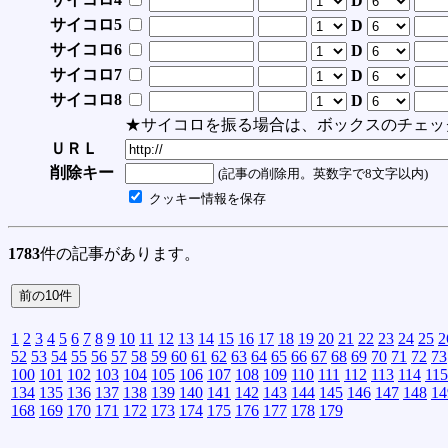
D
サイコロ5
D
サイコロ6
D
サイコロ7
D
サイコロ8
D
★サイコロを振る場合は、ボックスのチェッ
ＵＲＬ
削除キー
(記事の削除用。英数字で8文字以内)
クッキー情報を保存
1783
件の記事があります。
1
2
3
4
5
6
7
8
9
10
11
12
13
14
15
16
17
18
19
20
21
22
23
24
25
2
52
53
54
55
56
57
58
59
60
61
62
63
64
65
66
67
68
69
70
71
72
73
100
101
102
103
104
105
106
107
108
109
110
111
112
113
114
115
134
135
136
137
138
139
140
141
142
143
144
145
146
147
148
14
168
169
170
171
172
173
174
175
176
177
178
179