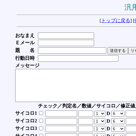
汎用
[
トップに戻る
] [
おなまえ
Ｅメール
題 名
行動日時
メッセージ
チェック／判定名／数値／サイコロ／修正値
サイコロ1
D
サイコロ2
D
サイコロ3
D
サイコロ4