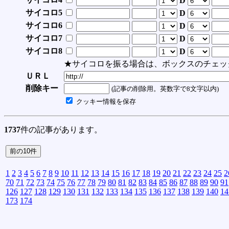
D
サイコロ5
D
サイコロ6
D
サイコロ7
D
サイコロ8
D
★サイコロを振る場合は、ボックスのチェッ
ＵＲＬ
削除キー
(記事の削除用。英数字で8文字以内)
クッキー情報を保存
1737
件の記事があります。
1
2
3
4
5
6
7
8
9
10
11
12
13
14
15
16
17
18
19
20
21
22
23
24
25
2
70
71
72
73
74
75
76
77
78
79
80
81
82
83
84
85
86
87
88
89
90
91
126
127
128
129
130
131
132
133
134
135
136
137
138
139
140
14
173
174