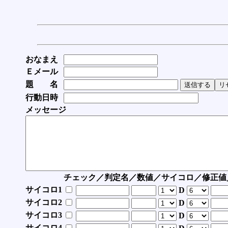
おなまえ
Ｅメール
題 名
行動日時
メッセージ
チェック／判定名／数値／サイコロ／修正値
サイコロ1
D
サイコロ2
D
サイコロ3
D
サイコロ4