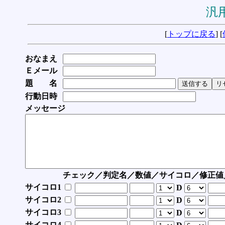
汎用
[
トップに戻る
] [
おなまえ
Ｅメール
題 名
行動日時
メッセージ
チェック／判定名／数値／サイコロ／修正値
サイコロ1
D
サイコロ2
D
サイコロ3
D
サイコロ4