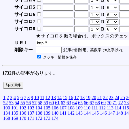
D
サイコロ5
D
サイコロ6
D
サイコロ7
D
サイコロ8
D
★サイコロを振る場合は、ボックスのチェッ
ＵＲＬ
削除キー
(記事の削除用。英数字で8文字以内)
クッキー情報を保存
1732
件の記事があります。
1
2
3
4
5
6
7
8
9
10
11
12
13
14
15
16
17
18
19
20
21
22
23
24
25
2
52
53
54
55
56
57
58
59
60
61
62
63
64
65
66
67
68
69
70
71
72
73
100
101
102
103
104
105
106
107
108
109
110
111
112
113
114
115
134
135
136
137
138
139
140
141
142
143
144
145
146
147
148
14
168
169
170
171
172
173
174