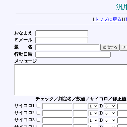
汎用
[
トップに戻る
] [
おなまえ
Ｅメール
題 名
行動日時
メッセージ
チェック／判定名／数値／サイコロ／修正値
サイコロ1
D
サイコロ2
D
サイコロ3
D
サイコロ4