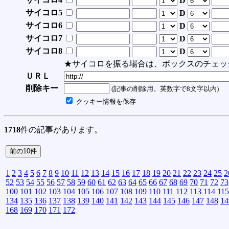
D
サイコロ5
D
サイコロ6
D
サイコロ7
D
サイコロ8
D
★サイコロを振る場合は、ボックスのチェッ
ＵＲＬ
削除キー
(記事の削除用。英数字で8文字以内)
クッキー情報を保存
1718
件の記事があります。
1
2
3
4
5
6
7
8
9
10
11
12
13
14
15
16
17
18
19
20
21
22
23
24
25
2
52
53
54
55
56
57
58
59
60
61
62
63
64
65
66
67
68
69
70
71
72
73
100
101
102
103
104
105
106
107
108
109
110
111
112
113
114
115
134
135
136
137
138
139
140
141
142
143
144
145
146
147
148
14
168
169
170
171
172