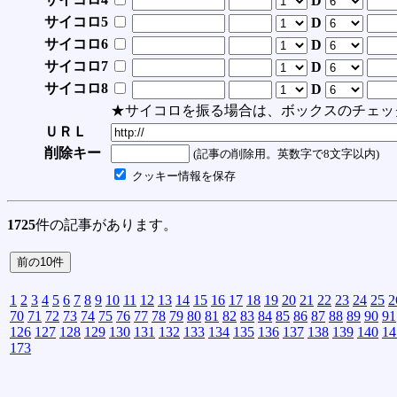
D
サイコロ5
D
サイコロ6
D
サイコロ7
D
サイコロ8
D
★サイコロを振る場合は、ボックスのチェッ
ＵＲＬ
削除キー
(記事の削除用。英数字で8文字以内)
クッキー情報を保存
1725
件の記事があります。
1
2
3
4
5
6
7
8
9
10
11
12
13
14
15
16
17
18
19
20
21
22
23
24
25
2
70
71
72
73
74
75
76
77
78
79
80
81
82
83
84
85
86
87
88
89
90
91
126
127
128
129
130
131
132
133
134
135
136
137
138
139
140
14
173