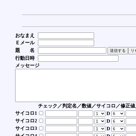
おなまえ
Ｅメール
題 名
行動日時
メッセージ
チェック／判定名／数値／サイコロ／修正値
サイコロ1
D
サイコロ2
D
サイコロ3
D
サイコロ4