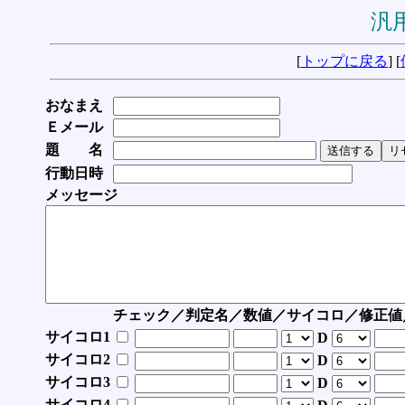
汎用
[
トップに戻る
] [
おなまえ
Ｅメール
題 名
行動日時
メッセージ
チェック／判定名／数値／サイコロ／修正値
サイコロ1
D
サイコロ2
D
サイコロ3
D
サイコロ4