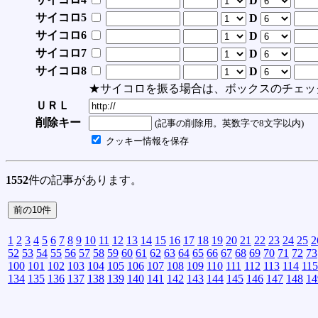
D
サイコロ5
D
サイコロ6
D
サイコロ7
D
サイコロ8
D
★サイコロを振る場合は、ボックスのチェッ
ＵＲＬ
削除キー
(記事の削除用。英数字で8文字以内)
クッキー情報を保存
1552
件の記事があります。
1
2
3
4
5
6
7
8
9
10
11
12
13
14
15
16
17
18
19
20
21
22
23
24
25
2
52
53
54
55
56
57
58
59
60
61
62
63
64
65
66
67
68
69
70
71
72
73
100
101
102
103
104
105
106
107
108
109
110
111
112
113
114
115
134
135
136
137
138
139
140
141
142
143
144
145
146
147
148
14