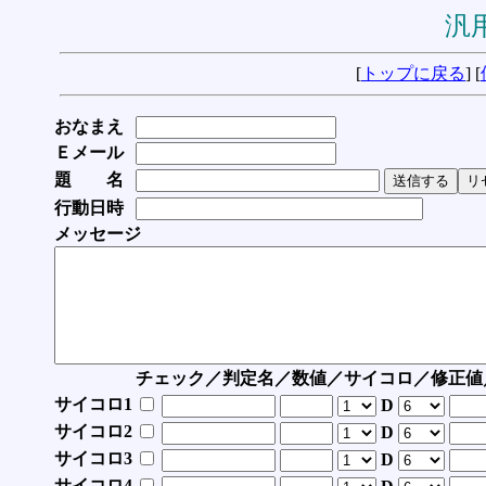
汎用
[
トップに戻る
] [
おなまえ
Ｅメール
題 名
行動日時
メッセージ
チェック／判定名／数値／サイコロ／修正値
サイコロ1
D
サイコロ2
D
サイコロ3
D
サイコロ4