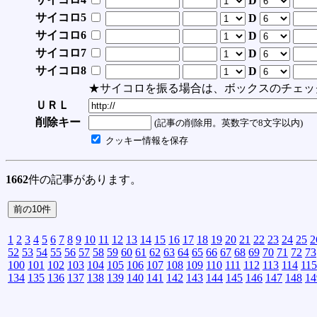
D
サイコロ5
D
サイコロ6
D
サイコロ7
D
サイコロ8
D
★サイコロを振る場合は、ボックスのチェッ
ＵＲＬ
削除キー
(記事の削除用。英数字で8文字以内)
クッキー情報を保存
1662
件の記事があります。
1
2
3
4
5
6
7
8
9
10
11
12
13
14
15
16
17
18
19
20
21
22
23
24
25
2
52
53
54
55
56
57
58
59
60
61
62
63
64
65
66
67
68
69
70
71
72
73
100
101
102
103
104
105
106
107
108
109
110
111
112
113
114
115
134
135
136
137
138
139
140
141
142
143
144
145
146
147
148
14