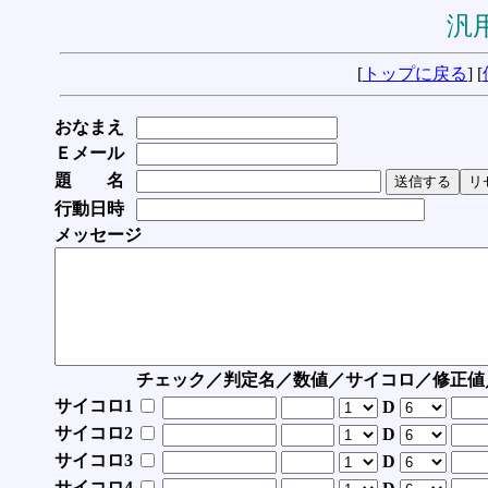
汎用
[
トップに戻る
] [
おなまえ
Ｅメール
題 名
行動日時
メッセージ
チェック／判定名／数値／サイコロ／修正値
サイコロ1
D
サイコロ2
D
サイコロ3
D
サイコロ4