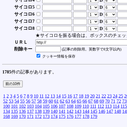
D
サイコロ5
D
サイコロ6
D
サイコロ7
D
サイコロ8
D
★サイコロを振る場合は、ボックスのチェッ
ＵＲＬ
削除キー
(記事の削除用。英数字で8文字以内)
クッキー情報を保存
1785
件の記事があります。
1
2
3
4
5
6
7
8
9
10
11
12
13
14
15
16
17
18
19
20
21
22
23
24
25
2
52
53
54
55
56
57
58
59
60
61
62
63
64
65
66
67
68
69
70
71
72
73
100
101
102
103
104
105
106
107
108
109
110
111
112
113
114
115
134
135
136
137
138
139
140
141
142
143
144
145
146
147
148
14
168
169
170
171
172
173
174
175
176
177
178
179