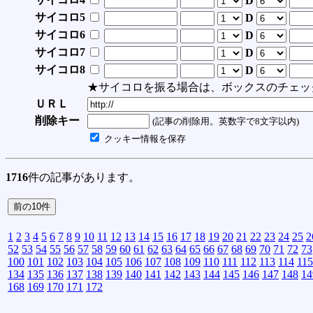
D
サイコロ5
D
サイコロ6
D
サイコロ7
D
サイコロ8
D
★サイコロを振る場合は、ボックスのチェッ
ＵＲＬ
削除キー
(記事の削除用。英数字で8文字以内)
クッキー情報を保存
1716
件の記事があります。
1
2
3
4
5
6
7
8
9
10
11
12
13
14
15
16
17
18
19
20
21
22
23
24
25
2
52
53
54
55
56
57
58
59
60
61
62
63
64
65
66
67
68
69
70
71
72
73
100
101
102
103
104
105
106
107
108
109
110
111
112
113
114
115
134
135
136
137
138
139
140
141
142
143
144
145
146
147
148
14
168
169
170
171
172