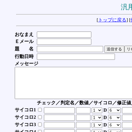
汎用
[
トップに戻る
] [
おなまえ
Ｅメール
題 名
行動日時
メッセージ
チェック／判定名／数値／サイコロ／修正値
サイコロ1
D
サイコロ2
D
サイコロ3
D
サイコロ4