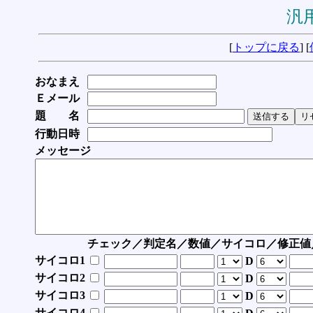
汎用
[
トップに戻る
] [
おなまえ
Ｅメール
題 名
行動日時
メッセージ
チェック／判定名／数値／サイコロ／修正値
サイコロ1
D
サイコロ2
D
サイコロ3
D
サイコロ4