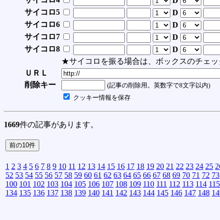
D
サイコロ5
D
サイコロ6
D
サイコロ7
D
サイコロ8
D
★サイコロを振る場合は、ボックスのチェッ
ＵＲＬ
削除キー
(記事の削除用。英数字で8文字以内)
クッキー情報を保存
1669
件の記事があります。
1
2
3
4
5
6
7
8
9
10
11
12
13
14
15
16
17
18
19
20
21
22
23
24
25
2
52
53
54
55
56
57
58
59
60
61
62
63
64
65
66
67
68
69
70
71
72
73
100
101
102
103
104
105
106
107
108
109
110
111
112
113
114
115
134
135
136
137
138
139
140
141
142
143
144
145
146
147
148
14